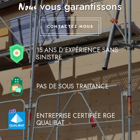
vous garantissons
Nous
CONTACTEZ-NOUS
15 ANS D'EXPÉRIENCE SANS
SINISTRE
PAS DE SOUS TRAITANCE
ENTREPRISE CERTIFIÉE RGE
QUALIBAT