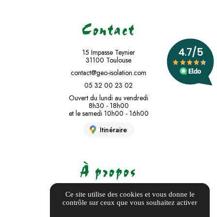
Contact
15 Impasse Teynier
31100 Toulouse
contact@geo-isolation.com
05 32 00 23 02
Ouvert du lundi au vendredi
8h30 - 18h00
et le samedi 10h00 - 16h00
Itinéraire
À propos
Informations complémentaires
Ce site utilise des cookies et vous donne le
contrôle sur ceux que vous souhaitez activer
Mentions légales