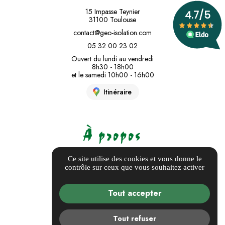
15 Impasse Teynier
31100 Toulouse
contact@geo-isolation.com
05 32 00 23 02
Ouvert du lundi au vendredi
8h30 - 18h00
et le samedi 10h00 - 16h00
Itinéraire
À propos
Informations complémentaires
Ce site utilise des cookies et vous donne le
contrôle sur ceux que vous souhaitez activer
Mentions légales
Politique de confidentialité
Tout accepter
Guide Local
Gestion des cookies
Tout refuser